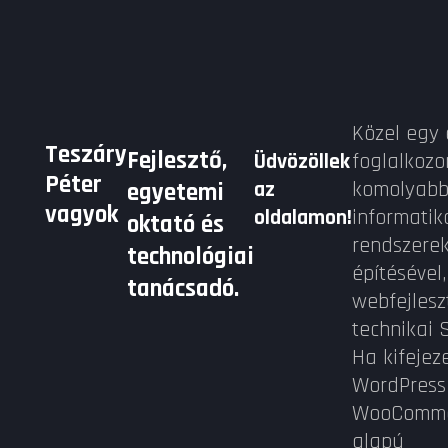
Közel egy 
Teszáry
Fejlesztő,
foglalkoz
Üdvözöllek
Péter
komolyab
az
egyetemi
vagyok
informatik
oldalamon!
oktató és
rendszere
technológiai
építésével,
tanácsadó.
webfejlesz
technikai 
Ha kifejez
WordPress
WooComme
alapú