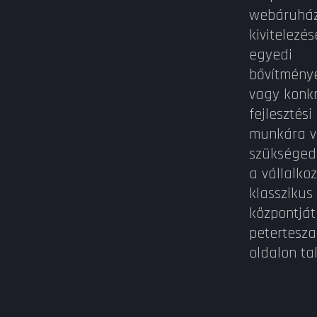
webáruhá
kivitelezés
egyedi
bővítmény
vagy konk
fejlesztési
munkára 
szükséged
a vállalko
klasszikus
központját
petertesza
oldalon ta