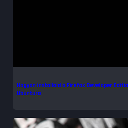
Hogyan installáld a Firefox Developer Editi
Ubuntura