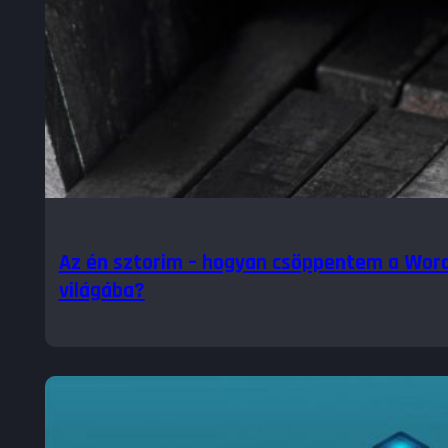
Az én sztorim – hogyan csöppentem a Wor
világába?