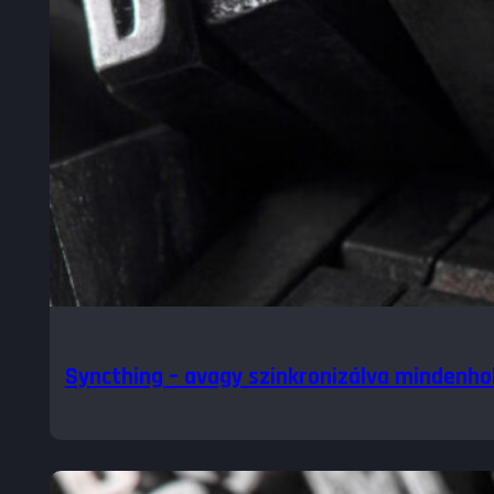
Syncthing – avagy szinkronizálva mindenho