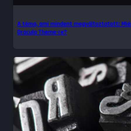
A téma, ami mindent megváltoztatott: Mié
Dracula Theme-re?