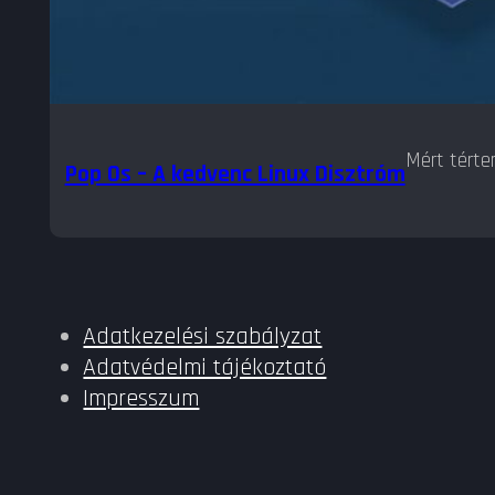
Mért térte
Pop Os – A kedvenc Linux Disztróm
Adatkezelési szabályzat
Adatvédelmi tájékoztató
Impresszum