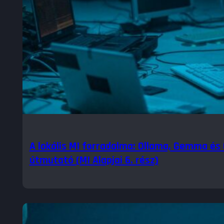
A lokális MI forradalma: Ollama, Gemma és
útmutató (MI Alapjai 6. rész)