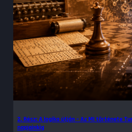
2. Rész: A logika útján – Az MI története Tu
napjainkig