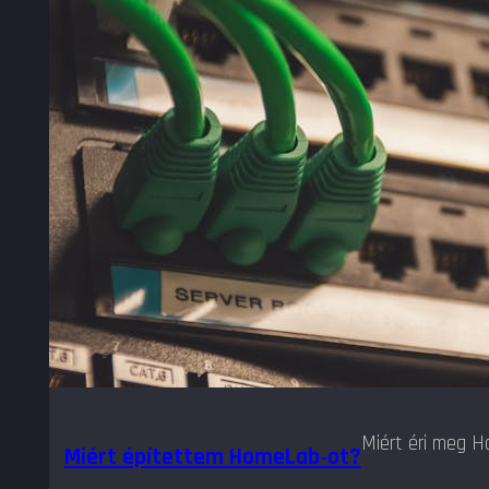
Miért éri meg H
Miért építettem HomeLab‑ot?