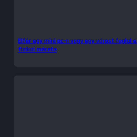
Elfér egy mini pc-n vagy egy várost foglal 
fizikai mérete