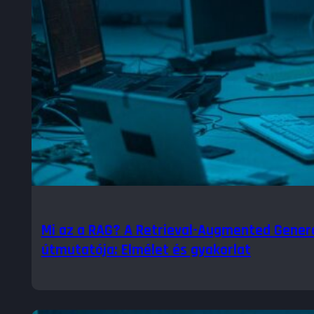
Mi az a RAG? A Retrieval-Augmented Genera
útmutatója: Elmélet és gyakorlat