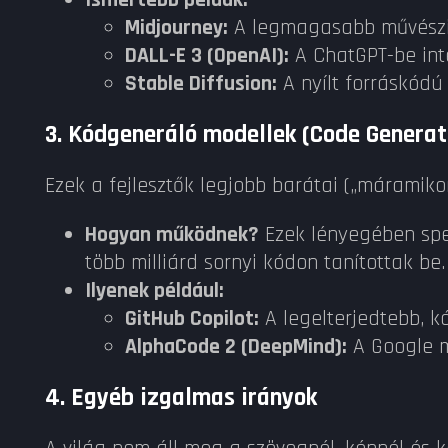
Ismertebb példák:
Midjourney:
A legmagasabb művészi 
DALL-E 3 (OpenAI):
A ChatGPT-be inte
Stable Diffusion:
A nyílt forráskódú
3. Kódgeneráló modellek (Code Generat
Ezek a fejlesztők legjobb barátai („máramikor
Hogyan működnek?
Ezek lényegében spe
több milliárd sornyi kódon tanítottak be.
Ilyenek például:
GitHub Copilot:
A legelterjedtebb, k
AlphaCode 2 (DeepMind):
A Google m
4. Egyéb izgalmas irányok