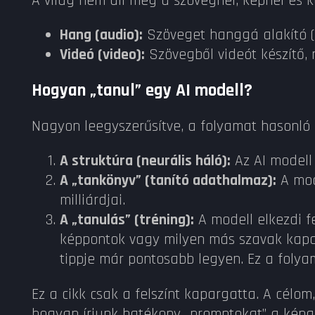
A világ nem áll meg a szövegnél, képnél és 
Hang (audio):
Szöveget hanggá alakító (
Videó (video):
Szövegből videót készítő, 
Hogyan „tanul” egy AI modell?
Nagyon leegyszerűsítve, a folyamat hasonló
A struktúra (neurális háló):
Az AI modell
A „tankönyv” (tanító adathalmaz):
A mode
milliárdjai.
A „tanulás” (tréning):
A modell elkezdi f
képpontok vagy milyen más szavak kapcso
tippje már pontosabb legyen. Ez a folya
Ez a cikk csak a felszínt kapargatta. A cé
hogyan írjunk hatékony „promptokat” a képg