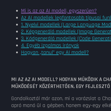
Mi is az az AI modell, egyszerűen?
Az AI modellek legfontosabb típusai funk
1. Nyelvi modellek (Large Language Mod
2. Képgeneráló modellek (Image Generat
3. Kódgeneráló modellek (Code Generat
4. Egyéb izgalmas irányok
Hogyan „tanul” egy AI modell?
MI AZ AZ AI MODELL? HOGYAN MŰKÖDIK A C
MŰKÖDÉSÉT KÖZÉRTHETŐEN, EGY FEJLESZTŐ
Gondolkoztál már azon, mi a varázslat a Cha
apró manó ül a gépben, hanem egy-egy elkép