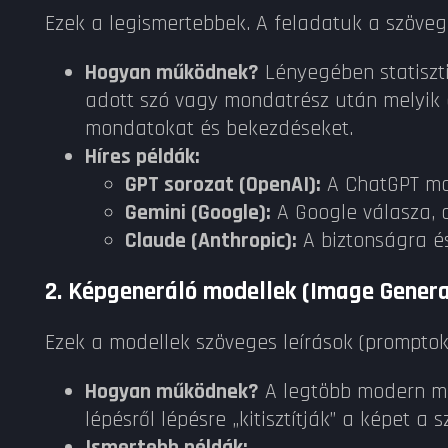
Ezek a legismertebbek. A feladatuk a szövegér
Hogyan működnek?
Lényegében statiszti
adott szó vagy mondatrész után melyik a
mondatokat és bekezdéseket.
Híres példák:
GPT sorozat (OpenAI):
A ChatGPT mot
Gemini (Google):
A Google válasza, 
Claude (Anthropic):
A biztonságra és 
2. Képgeneráló modellek (Image Gener
Ezek a modellek szöveges leírások (promptok)
Hogyan működnek?
A legtöbb modern mode
lépésről lépésre „kitisztítják” a képet 