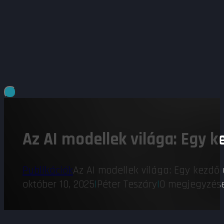
Az AI modellek világa: Egy k
Publikációk
Az AI modellek világa: Egy kezdő 
október 10, 2025
|
Péter Teszáry
|
0 megjegyzés