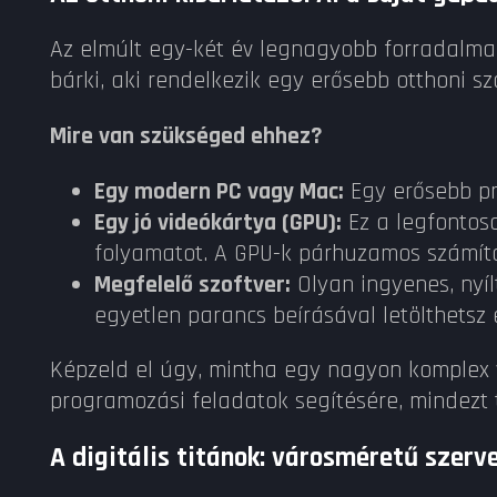
Az elmúlt egy-két év legnagyobb forradalma,
bárki, aki rendelkezik egy erősebb otthoni s
Mire van szükséged ehhez?
Egy modern PC vagy Mac:
Egy erősebb pr
Egy jó videókártya (GPU):
Ez a legfontosa
folyamatot. A GPU-k párhuzamos számítá
Megfelelő szoftver:
Olyan ingyenes, nyíl
egyetlen parancs beírásával letölthetsz 
Képzeld el úgy, mintha egy nagyon komplex vi
programozási feladatok segítésére, mindezt 
A digitális titánok: városméretű szerv