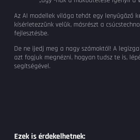
„agy”-nak a működtetése igényli a v
Az AI modellek világa tehát egy lenyűgöző k
kísérletezzünk velük, másrészt a csúcstechn
fejlesztésbe.
De ne ijedj meg a nagy számoktól! A legizg
azt fogjuk megnézni, hogyan tudsz te is, lépé
segítségével.
Ezek is érdekelhetnek: