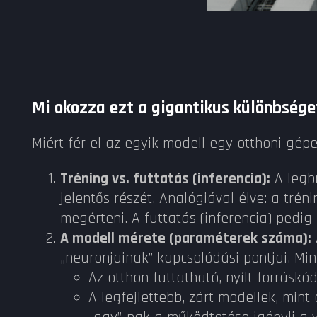
Mi okozza ezt a gigantikus különbsége
Miért fér el az egyik modell egy otthoni gép
Tréning vs. futtatás (inferencia):
A legb
jelentős részét. Analógiával élve: a tré
megérteni. A futtatás (inferencia) pedig
A modell mérete (paraméterek száma):
„neuronjainak” kapcsolódási pontjai. Mi
Az otthon futtatható, nyílt forrásk
A legfejlettebb, zárt modellek, mint