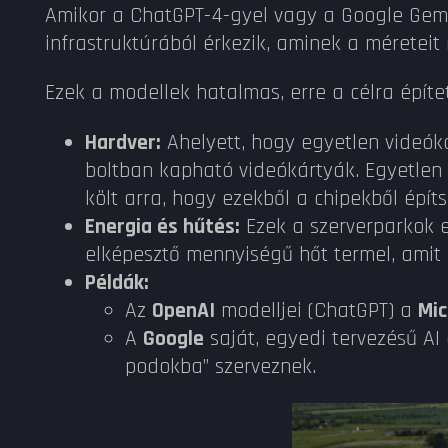
Amikor a ChatGPT-4-gyel vagy a Google Gemin
infrastruktúrából érkezik, aminek a méreteit 
Ezek a modellek hatalmas, erre a célra építe
Hardver:
Ahelyett, hogy egyetlen videók
boltban kapható videókártyák. Egyetlen
költ arra, hogy ezekből a chipekből épí
Energia és hűtés:
Ezek a szerverparkok eg
elképesztő mennyiségű hőt termel, amit 
Példák:
Az
OpenAI
modelljei (ChatGPT) a
Mic
A
Google
saját, egyedi tervezésű AI 
podokba” szerveznek.