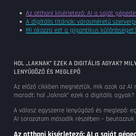
Az otthoni kísérletező: AI a saját géped
A digitális titánok: városméretű szerver
Mi okozza ezt a gigantikus különbséget
HOL „LAKNAK” EZEK A DIGITÁLIS AGYAK? MI
LENYŰGÖZŐ ÉS MEGLEPŐ
Az előző cikkben megnéztük, mik azok az AI m
maradt: hol „laknak” ezek a digitális agyak?
A válasz egyszerre lenyűgöző és meglepő: egy
AI sorozatom második részében – beutazzuk ez
Az otthoni kísérletező: AI a saját gépe