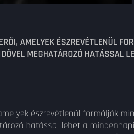
ERŐI, AMELYEK ÉSZREVÉTLENÜL FO
 IDŐVEL MEGHATÁROZÓ HATÁSSAL LE
 amelyek észrevétlenül formálják mi
ározó hatással lehet a mindennapi é