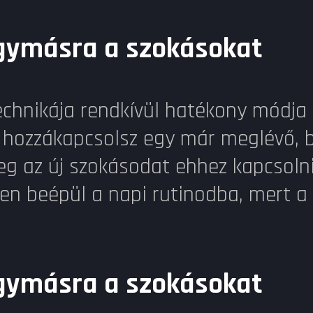
egymásra a szokásokat
echnikája rendkívül hatékony módja 
t hozzákapcsolsz egy már meglévő, 
eg az új szokásodat ehhez kapcsolni:
nyen beépül a napi rutinodba, mert
egymásra a szokásokat