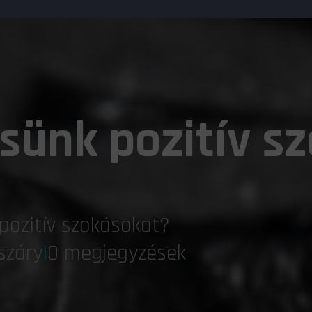
sünk pozitív s
pozitív szokásokat?
száry
|
0 megjegyzések