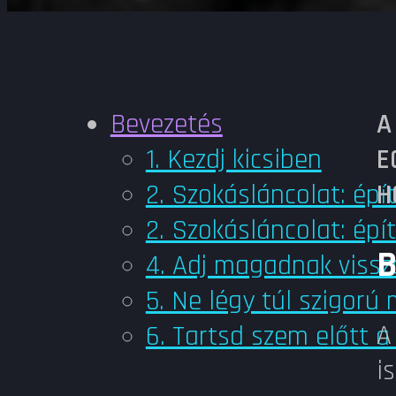
Bevezetés
A
1. Kezdj kicsiben
E
2. Szokásláncolat: ép
H
2. Szokásláncolat: ép
B
4. Adj magadnak vissz
5. Ne légy túl szigor
A
6. Tartsd szem előtt a
i