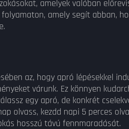
szokásokat, amelyek valóban előrev
a folyamaton, amely segít abban, ho
e.
ésében az, hogy apró lépésekkel indu
ményeket várunk. Ez könnyen kudarc
válassz egy apró, de konkrét cselekv
ap olvass, kezdd napi 5 perces olvas
okás hosszú távú fennmaradását.