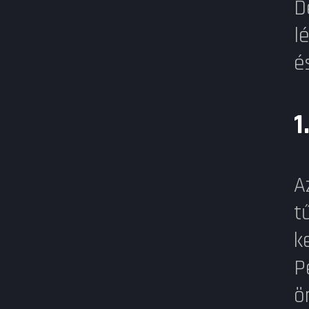
D
l
é
1
A
t
k
P
ö