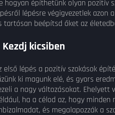
e hogyan építhetünk olyan pozitív 
épésről lépésre végigvezetlek azon 
s tartósan beépítsd őket az életedb
.
Kezdj kicsiben
z első lépés a pozitív szokások épít
űzünk ki magunk elé, és gyors ered
ezeli a nagy változásokat. Ehelyett 
éldául, ha a célod az, hogy minden n
nbizalmadat, és megalapozzák a sz