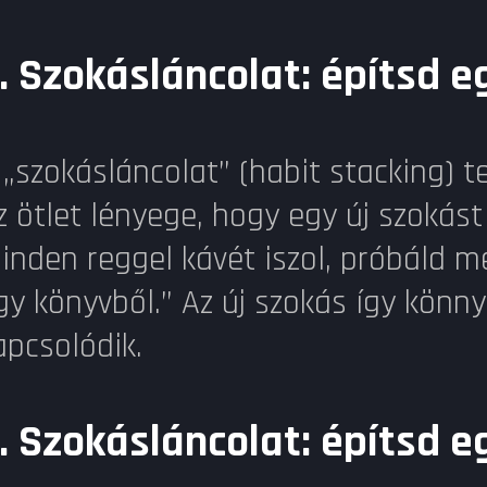
.
Szokásláncolat: építsd 
 „szokásláncolat” (habit stacking) t
z ötlet lényege, hogy egy új szokás
inden reggel kávét iszol, próbáld m
gy könyvből.” Az új szokás így kön
apcsolódik.
.
Szokásláncolat: építsd 