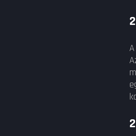
2
A
A
m
e
k
2