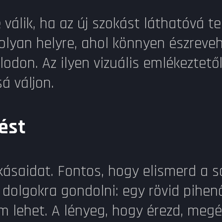
válik, ha az új szokást láthatóvá t
lyan helyre, ahol könnyen észrevehe
lodon. Az ilyen vizuális emlékeztető
á váljon.
ést
zokásaidat. Fontos, hogy elismerd a s
olgokra gondolni: egy rövid pihenő
om lehet. A lényeg, hogy érezd, meg