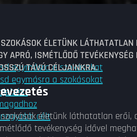
 SZOKÁSOK ÉLETÜNK LÁTHATATLAN 
GY APRÓ, ISMÉTLŐDŐ TEVÉKENYSÉG
ítsd egymásra a szokásokat
OSSZÚ TÁVÚ CÉLJAINKRA.
ítsd egymásra a szokásokat
evezetés
ajelzést
ú magadhoz
 szokások életünk láthatatlan erői,
 nagyobb célt
smétlődő tevékenység idővel meghat