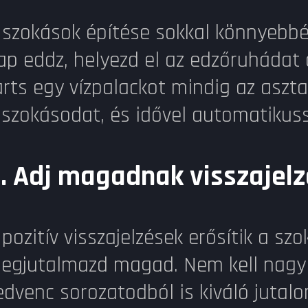
 szokások építése sokkal könnyebbé 
ap eddz, helyezd el az edzőruhádat o
arts egy vízpalackot mindig az aszta
 szokásodat, és idővel automatikuss
.
Adj magadnak visszajelz
 pozitív visszajelzések erősítik a s
egjutalmazd magad. Nem kell nagy d
edvenc sorozatodból is kiváló jutal