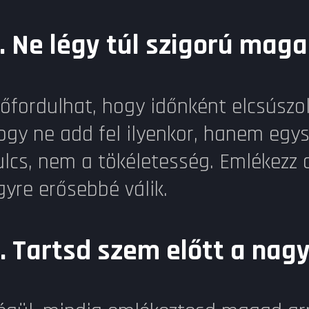
.
Ne légy túl szigorú mag
lőfordulhat, hogy időnként elcsúszol
ogy ne add fel ilyenkor, hanem egys
ulcs, nem a tökéletesség. Emlékezz
gyre erősebbé válik.
.
Tartsd szem előtt a nagy