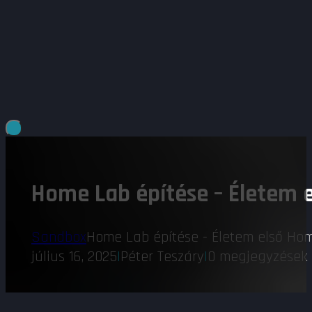
Home Lab építése – Életem 
Sandbox
Home Lab építése - Életem első Hom
július 16, 2025
|
Péter Teszáry
|
0 megjegyzések