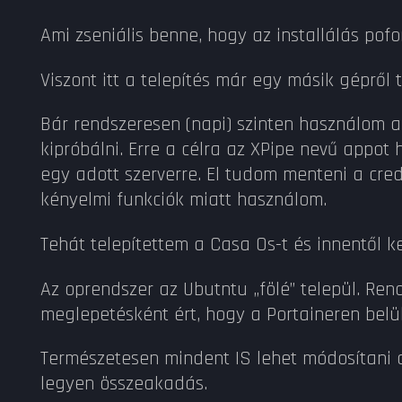
Ami zseniális benne, hogy az installálás pofo
Viszont itt a telepítés már egy másik gépről
Bár rendszeresen (napi) szinten használom a 
kipróbálni. Erre a célra az XPipe nevű appot
egy adott szerverre. El tudom menteni a cred
kényelmi funkciók miatt használom.
Tehát telepítettem a Casa Os-t és innentől k
Az oprendszer az Ubutntu „fölé” települ. Rend
meglepetésként ért, hogy a Portaineren belül 
Természetesen mindent IS lehet módosítani a 
legyen összeakadás.