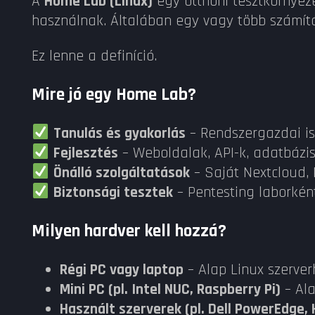
A
Home Lab (Linux)
egy otthoni tesztkörnyezet
használnak. Általában egy vagy több számítóg
Ez lenne a definíció.
Mire jó egy Home Lab?
Tanulás és gyakorlás
– Rendszergazdai ism
Fejlesztés
– Weboldalak, API-k, adatbázis
Önálló szolgáltatások
– Saját Nextcloud, 
Biztonsági tesztek
– Pentesting laborként
Milyen hardver kell hozzá?
Régi PC vagy laptop
– Alap Linux szerver
Mini PC (pl. Intel NUC, Raspberry Pi)
– Al
Használt szerverek (pl. Dell PowerEdge, 