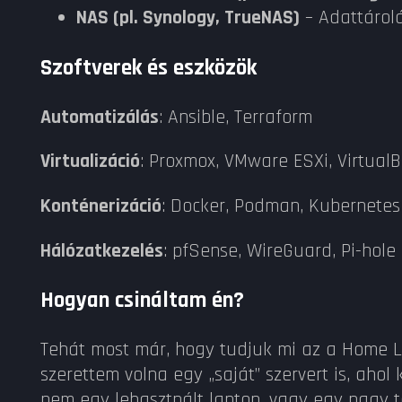
NAS (pl. Synology, TrueNAS)
– Adattárolá
Szoftverek és eszközök
Automatizálás
: Ansible, Terraform
Virtualizáció
: Proxmox, VMware ESXi, Virtual
Konténerizáció
: Docker, Podman, Kubernetes
Hálózatkezelés
: pfSense, WireGuard, Pi-hole
Hogyan csináltam én?
Tehát most már, hogy tudjuk mi az a Home L
szerettem volna egy „saját” szervert is, aho
nem egy lehasztnált laptop, vagy egy nagy t