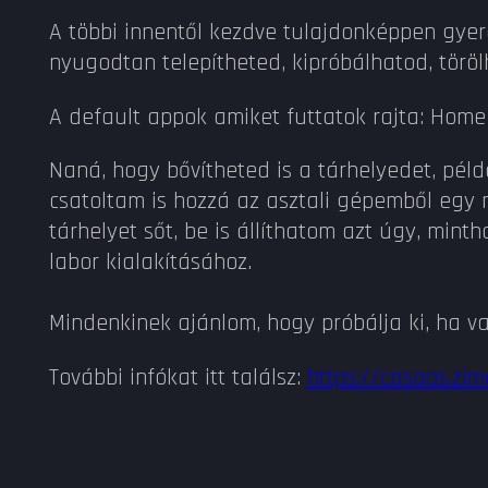
A többi innentől kezdve tulajdonképpen gyere
nyugodtan telepítheted, kipróbálhatod, törö
A default appok amiket futtatok rajta: Home 
Naná, hogy bővítheted is a tárhelyedet, péld
csatoltam is hozzá az asztali gépemből egy m
tárhelyet sőt, be is állíthatom azt úgy, min
labor kialakításához.
Mindenkinek ajánlom, hogy próbálja ki, ha v
További infókat itt találsz:
https://casaos.zi