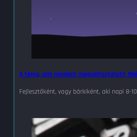
A téma, ami mindent megváltoztatott: Mi
Fejlesztőként, vagy bárkiként, aki napi 8-1