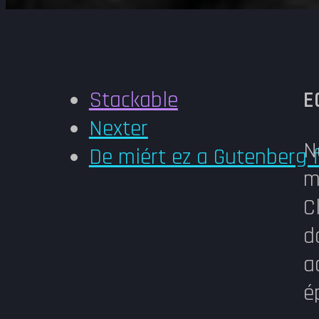
Stackable
E
Nexter
N
De miért ez a Gutenberg
m
C
d
a
é