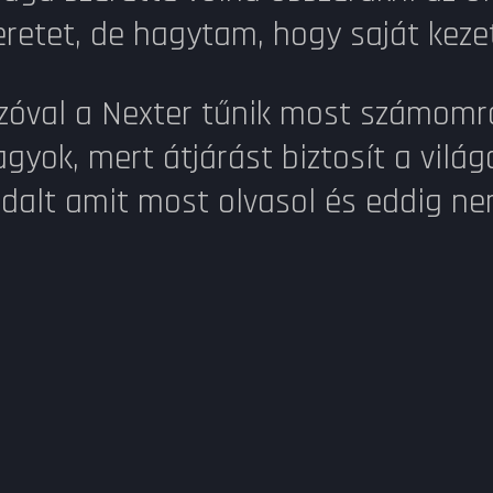
eretet, de hagytam, hogy saját kezet
zóval a Nexter tűnik most számomra
agyok, mert átjárást biztosít a világ
ldalt amit most olvasol és eddig 