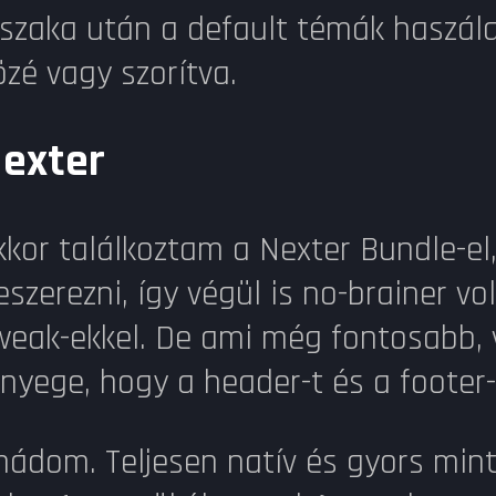
jszaka után a default témák haszála
özé vagy szorítva.
exter
kkor találkoztam a Nexter Bundle-el,
eszerezni, így végül is no-brainer v
weak-ekkel. De ami még fontosabb, v
ényege, hogy a header-t és a footer
mádom. Teljesen natív és gyors mint