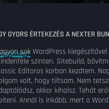
GY GYORS ÉRTEKEZÉS A NEXTER BUN
agyon sok WordPress kiegészítővel 
 függőség?
indenféle szinten. Sitebuild, bővít
lassic Editoros korban kezdtem. Nag
olgom volt, hogy tiltsam. Nem tets
daptálódsz, akkor kihalsz. Tehát er
píteni. Annál is inkább, mert a Wor