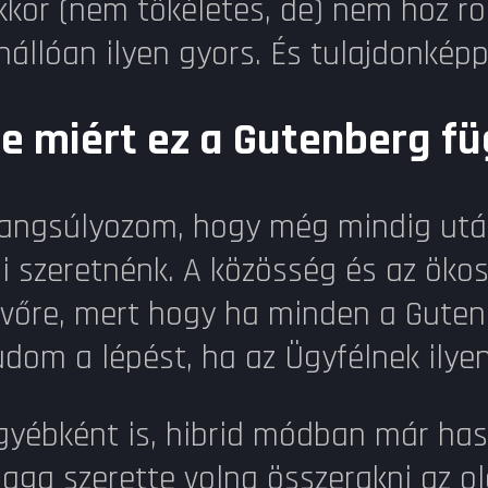
kkor (nem tökéletes, de) nem hoz ro
nállóan ilyen gyors. És tulajdonké
e miért ez a Gutenberg f
angsúlyozom, hogy még mindig utálo
i szeretnénk. A közösség és az öko
övőre, mert hogy ha minden a Gutenb
udom a lépést, ha az Ügyfélnek ilyen
gyébként is, hibrid módban már hasz
aga szerette volna összerakni az ol