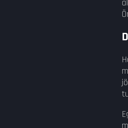
a
Ö
D
H
m
j
t
E
m