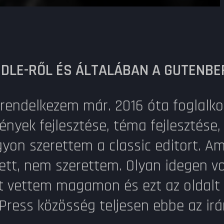
DLE-RŐL ÉS ÁLTALÁBAN A GUTENBE
rendelkezem már. 2016 óta foglalk
mények fejlesztése, téma fejlesztés
yon szerettem a classic editort. Am
zett, nem szerettem. Olyan idegen 
őt vettem magamon és ezt az oldalt
dPress közösség teljesen ebbe az ir