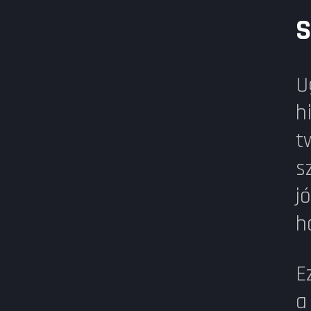
S
U
h
t
s
j
h
E
a