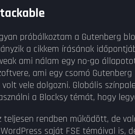
tackable
gyan próbálkoztam a Gutenberg blok
iányzik a cikkem írásának időpontj
weak ami nálam egy no-go állapotot 
zoftvere, ami egy csomó Gutenberg 
ó volt vele dolgozni. Globális színp
asználni a Blocksy témát, hogy legy
z teljesen rendben működött, de va
 WordPress saját FSE témáival is, 