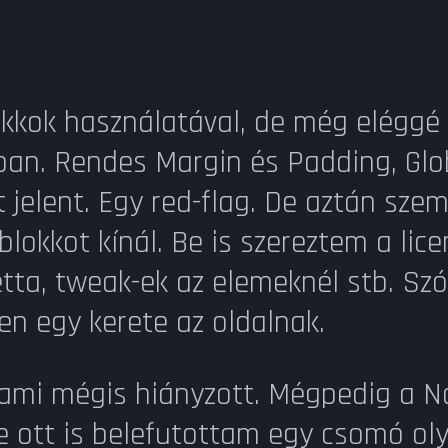
kok használatával, de még eléggé 
ában. Rendes Margin és Padding, Glo
jelent. Egy red-flag. De aztán sze
blokkot kínál. Be is szereztem a l
aletta, tweak-ek az elemeknél stb. S
en egy kerete az oldalnak.
lami mégis hiányzott. Mégpedig a 
de ott is belefutottam egy csomó ol