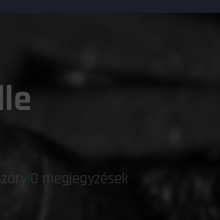
le
száry
|
0 megjegyzések