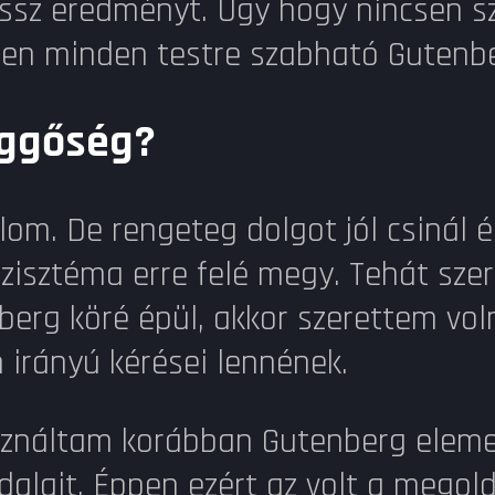
ssz eredményt. Úgy hogy nincsen sz
ppen minden testre szabható Gutenb
üggőség?
m. De rengeteg dolgot jól csinál é
szisztéma erre felé megy. Tehát sz
erg köré épül, akkor szerettem volna
 irányú kérései lennének.
náltam korábban Gutenberg elemeket
dalait. Éppen ezért az volt a megol