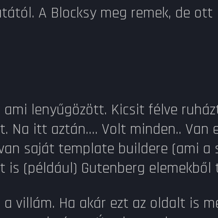
tától. A Blocksy meg remek, de ott 
 ami lenyűgözött. Kicsit félve ruhá
olt. Na itt aztán…. Volt minden.. Va
an saját template buildere (ami a 
-t is (például) Gutenberg elemekből 
 a villám. Ha akár ezt az oldalt is 