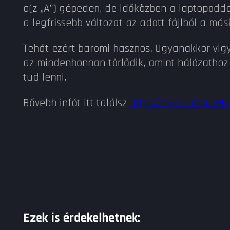
a(z „A”) gépeden, de időközben a laptopoddal
a legfrissebb változat az adott fájlból a más
Tehát ezért baromi hasznos. Ugyanakkor vigyá
az mindenhonnan törlődik, amint hálózathoz
tud lenni.
Bővebb infót itt találsz
https://syncthing.net/
Ezek is érdekelhetnek: