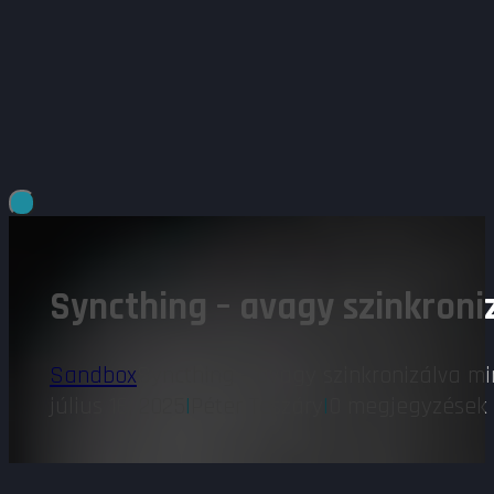
Syncthing – avagy szinkron
Sandbox
Syncthing - avagy szinkronizálva m
július 16, 2025
|
Péter Teszáry
|
0 megjegyzések