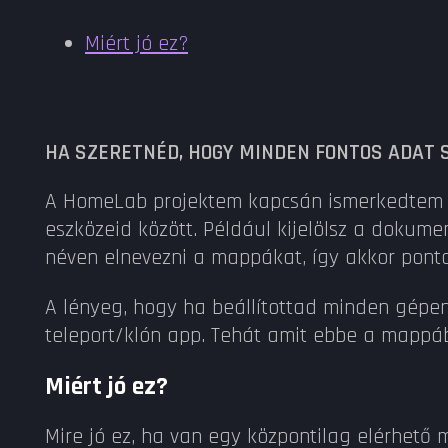
Miért jó ez?
HA SZERETNÉD, HOGY MINDEN FONTOS ADAT S
A HomeLab projektem kapcsán ismerkedtem me
eszközeid között. Például kijelölsz a dokum
néven elnevezni a mappákat, így akkor pont
A lényeg, hogy ha beállítottad minden gépen
teleport/klón app. Tehát amit ebbe a mappáb
Miért jó ez?
Mire jó ez, ha van egy központilag elérhető 